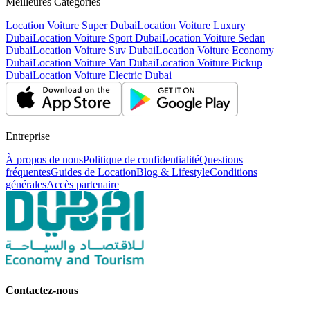
Meilleures Catégories
Location Voiture Super Dubai
Location Voiture Luxury
Dubai
Location Voiture Sport Dubai
Location Voiture Sedan
Dubai
Location Voiture Suv Dubai
Location Voiture Economy
Dubai
Location Voiture Van Dubai
Location Voiture Pickup
Dubai
Location Voiture Electric Dubai
Entreprise
À propos de nous
Politique de confidentialité
Questions
fréquentes
Guides de Location
Blog & Lifestyle
Conditions
générales
Accès partenaire
Contactez-nous