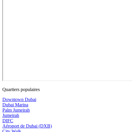
Quartiers populaires
Downtown Dubai
Dubai Marina
Palm Jumeirah
Jumeirah
DIFC
Aéroport de Dubai (DXB)
City Walk