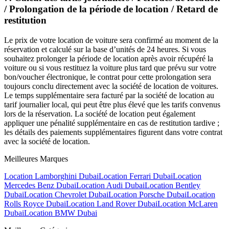
/ Prolongation de la période de location / Retard de
restitution
Le prix de votre location de voiture sera confirmé au moment de la
réservation et calculé sur la base d’unités de 24 heures. Si vous
souhaitez prolonger la période de location après avoir récupéré la
voiture ou si vous restituez la voiture plus tard que prévu sur votre
bon/voucher électronique, le contrat pour cette prolongation sera
toujours conclu directement avec la société de location de voitures.
Le temps supplémentaire sera facturé par la société de location au
tarif journalier local, qui peut être plus élevé que les tarifs convenus
lors de la réservation. La société de location peut également
appliquer une pénalité supplémentaire en cas de restitution tardive ;
les détails des paiements supplémentaires figurent dans votre contrat
avec la société de location.
Meilleures Marques
Location Lamborghini Dubai
Location Ferrari Dubai
Location
Mercedes Benz Dubai
Location Audi Dubai
Location Bentley
Dubai
Location Chevrolet Dubai
Location Porsche Dubai
Location
Rolls Royce Dubai
Location Land Rover Dubai
Location McLaren
Dubai
Location BMW Dubai