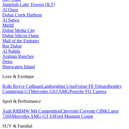
Jumeirah Lake Towers (JLT)
Al Quoz
Dubai Creek Harbour
Al Satwa
Mirdif
Dubai Media City
Dubai Silicon Oasis
Mall of the Emirates
Bur Dubai
Al Nahda
Arabian Ranches
Deira
Bluewaters Island
Luxe & Exotique
Rolls Royce Cullinan
Lamborghini Urus
Ferrari F8 Tributo
Bentley
Continental GT
Mercedes G63 AMG
Porsche 911 Carrera
Sport & Performance
Audi R8
BMW M4 Competition
Chevrolet Corvette C8
McLaren
720S
Mercedes AMG GT 63
Ford Mustang Coupe
SUV & Familial