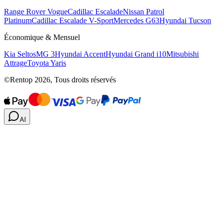
Range Rover Vogue
Cadillac Escalade
Nissan Patrol
Platinum
Cadillac Escalade V-Sport
Mercedes G63
Hyundai Tucson
Économique & Mensuel
Kia Seltos
MG 3
Hyundai Accent
Hyundai Grand i10
Mitsubishi
Attrage
Toyota Yaris
©Rentop 2026, Tous droits réservés
AI